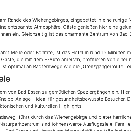
h am Rande des Wiehengebirges, eingebettet in eine ruhige
eine entspannte Atmosphäre. Gäste genießen hier eine gelu
en ein. Gleichzeitig ist das charmante Zentrum von Bad E
bfahrt Melle oder Bohmte, ist das Hotel in rund 15 Minuten
Gäste, die mit dem E-Auto anreisen, profitieren von einer
g ist optimal an Radfernwege wie die „Grenzgängerroute T
ele
kern von Bad Essen zu gemütlichen Spaziergängen ein. Hier f
Kneipp-Anlage – ideal für gesundheitsbewusste Besucher. D
tonischen und kulturellen Highlights.
ndsweg“ führt durch das Wiehengebirge und bietet herrlich
aturparkzentrum sind lohnenswerte Ausflugsziele. Familie