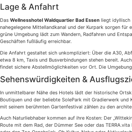
Lage & Anfahrt
Das
Wellnesshotel Waldquartier Bad Essen
liegt idyllisc
nahegelegene Mittellandkanal und der Kurpark sorgen für 
grüne Umgebung lädt zum Wandern, Radfahren und Entspann
Geschäften fußläufig erreichbar.
Die Anfahrt gestaltet sich unkompliziert: Über die A30, A
etwa 8 km, Taxis und Busverbindungen stehen bereit. Auch 
findet sichere Abstellmöglichkeiten vor Ort. Die Umgebun
Sehenswürdigkeiten & Ausflugszi
In unmittelbarer Nähe des Hotels lädt der historische Orts
Boutiquen und der beliebte SolePark mit Gradierwerk und 
mit seinem berühmten Gartenfestival zählen zu den architek
Auch Naturliebhaber kommen auf ihre Kosten: Der „Witteki
Route mit dem Rad, der Dümmer See oder das TERRA.vita N