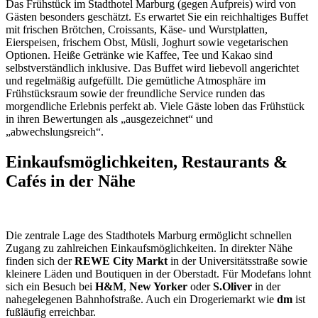
Das Frühstück im Stadthotel Marburg (gegen Aufpreis) wird von
Gästen besonders geschätzt. Es erwartet Sie ein reichhaltiges Buffet
mit frischen Brötchen, Croissants, Käse- und Wurstplatten,
Eierspeisen, frischem Obst, Müsli, Joghurt sowie vegetarischen
Optionen. Heiße Getränke wie Kaffee, Tee und Kakao sind
selbstverständlich inklusive. Das Buffet wird liebevoll angerichtet
und regelmäßig aufgefüllt. Die gemütliche Atmosphäre im
Frühstücksraum sowie der freundliche Service runden das
morgendliche Erlebnis perfekt ab. Viele Gäste loben das Frühstück
in ihren Bewertungen als „ausgezeichnet“ und
„abwechslungsreich“.
Einkaufsmöglichkeiten, Restaurants &
Cafés in der Nähe
Die zentrale Lage des Stadthotels Marburg ermöglicht schnellen
Zugang zu zahlreichen Einkaufsmöglichkeiten. In direkter Nähe
finden sich der
REWE City Markt
in der Universitätsstraße sowie
kleinere Läden und Boutiquen in der Oberstadt. Für Modefans lohnt
sich ein Besuch bei
H&M
,
New Yorker
oder
S.Oliver
in der
nahegelegenen Bahnhofstraße. Auch ein Drogeriemarkt wie
dm
ist
fußläufig erreichbar.