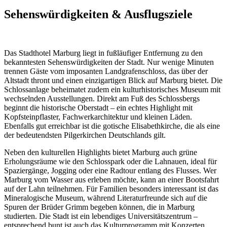
Sehenswürdigkeiten & Ausflugsziele
Das Stadthotel Marburg liegt in fußläufiger Entfernung zu den
bekanntesten Sehenswürdigkeiten der Stadt. Nur wenige Minuten
trennen Gäste vom imposanten Landgrafenschloss, das über der
Altstadt thront und einen einzigartigen Blick auf Marburg bietet. Die
Schlossanlage beheimatet zudem ein kulturhistorisches Museum mit
wechselnden Ausstellungen. Direkt am Fuß des Schlossbergs
beginnt die historische Oberstadt – ein echtes Highlight mit
Kopfsteinpflaster, Fachwerkarchitektur und kleinen Läden.
Ebenfalls gut erreichbar ist die gotische Elisabethkirche, die als eine
der bedeutendsten Pilgerkirchen Deutschlands gilt.
Neben den kulturellen Highlights bietet Marburg auch grüne
Erholungsräume wie den Schlosspark oder die Lahnauen, ideal für
Spaziergänge, Jogging oder eine Radtour entlang des Flusses. Wer
Marburg vom Wasser aus erleben möchte, kann an einer Bootsfahrt
auf der Lahn teilnehmen. Für Familien besonders interessant ist das
Mineralogische Museum, während Literaturfreunde sich auf die
Spuren der Brüder Grimm begeben können, die in Marburg
studierten. Die Stadt ist ein lebendiges Universitätszentrum –
entsprechend bunt ist auch das Kulturprogramm mit Konzerten,