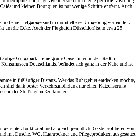
uhrmetropole.
Die
Lage
zeichnet
sich
durch
eine
perfekte
Mischung
Cafés
und
kleinen
Boutiquen
ist
nur
wenige
Schritte
entfernt.
Auch
ze
und
eine
Tiefgarage
sind
in
unmittelbarer
Umgebung
vorhanden.
ekt
um
die
Ecke.
Auch
der
Flughafen
Düsseldorf
ist
in
etwa
25
tläufige
Grugapark –
eine
grüne
Oase
mitten
in
der
Stadt
mit
n
Kunstmuseen
Deutschlands,
befindet
sich
ganz
in
der
Nähe
und
ist
ramme
in
fußläufiger
Distanz.
Wer
das
Ruhrgebiet
entdecken
möchte,
sen
sind
dank
bester
Verkehrsanbindung
nur
einen
Katzensprung
enscheider
Straße
genießen
können.
ingerichtet,
funktional
und
zugleich
gemütlich.
Gäste
profitieren
von
und
mit
Dusche,
WC,
Haartrockner
und
Pflegeprodukten
ausgestattet.