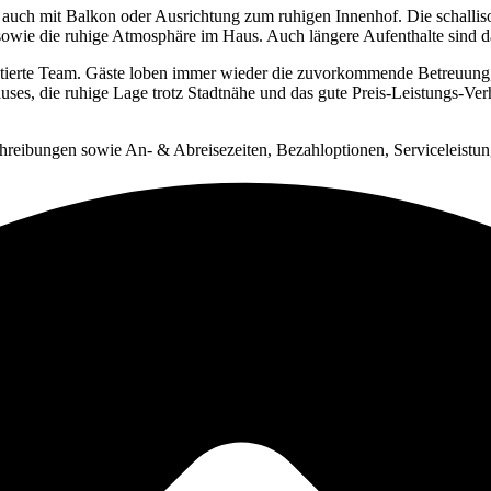
h
auch
mit
Balkon
oder
Ausrichtung
zum
ruhigen
Innenhof.
Die
schallis
sowie
die
ruhige
Atmosphäre
im
Haus.
Auch
längere
Aufenthalte
sind
d
tierte
Team.
Gäste
loben
immer
wieder
die
zuvorkommende
Betreuung
uses,
die
ruhige
Lage
trotz
Stadtnähe
und
das
gute
Preis-
Leistungs-
Ver
schreibungen sowie An- & Abreisezeiten, Bezahloptionen, Serviceleist