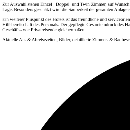
Zur
Auswahl
stehen
Einzel-,
Doppel-
und
Twin-
Zimmer,
auf
Wunsc
Lage.
Besonders
geschätzt
wird
die
Sauberkeit
der
gesamten
Anlage
Ein
weiterer
Pluspunkt
des
Hotels
ist
das
freundliche
und
serviceorien
Hilfsbereitschaft
des
Personals.
Der
gepflegte
Gesamteindruck
des
Ha
Geschäfts-
wie
Privatreisende
gleichermaßen.
Aktuelle An- & Abreisezeiten, Bilder, detaillierte Zimmer- & Badbe