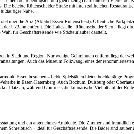
d –
einem
der
lebendigsten
und
gleichzeitig
charmantesten
Viertel
der
R
s.
Die
belebte
Rüttenscheider
Straße
mit
ihren
zahlreichen
Restaurants,
n
fußläufiger
Nähe.
otel
über
die
A52 (
Abfahrt
Essen-
Rüttenscheid).
Öffentliche
Parkplät
it
der
U-
Bahn
entfernt.
Die
Haltestelle „
Rüttenscheider
Stern“
liegt
dir
e
Wahl
für
Geschäftsreisende
wie
Städteurlauber
darstellt.
gen
in
Stadt
und
Region.
Nur
wenige
Gehminuten
entfernt
liegt
der
wei
ranstaltungen.
Auch
das
Museum
Folkwang,
eines
der
renommierteste
harmonie
Essen
besuchen –
beide
Spielstätten
bieten
hochkarätige
Prog
Welterbe
in
Essen-
Katernberg.
Auch
Bochum,
Duisburg
oder
Oberhau
cker
Platz
an,
während
Gourmets
die
kulinarische
Vielfalt
auf
der
Rütt
sstattung
und
ein
angenehmes
Ambiente.
Die
Zimmer
sind
freundlich
e
inem
Schreibtisch –
ideal
für
Geschäftsreisende.
Die
Bäder
sind
sauber