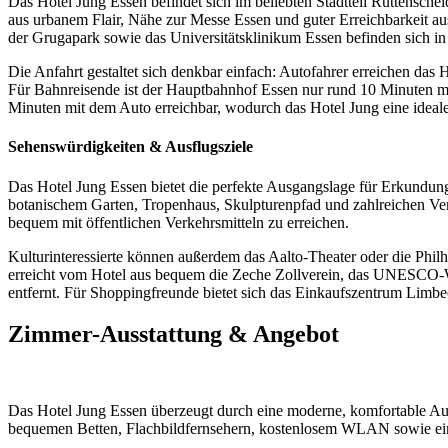
Das
Hotel
Jung
Essen
befindet
sich
im
beliebten
Stadtteil
Rüttenschei
aus
urbanem
Flair,
Nähe
zur
Messe
Essen
und
guter
Erreichbarkeit
au
der
Grugapark
sowie
das
Universitätsklinikum
Essen
befinden
sich
i
Die
Anfahrt
gestaltet
sich
denkbar
einfach:
Autofahrer
erreichen
das
H
Für
Bahnreisende
ist
der
Hauptbahnhof
Essen
nur
rund
10
Minuten
m
Minuten
mit
dem
Auto
erreichbar,
wodurch
das
Hotel
Jung
eine
ideal
Sehenswürdigkeiten &
Ausflugsziele
Das
Hotel
Jung
Essen
bietet
die
perfekte
Ausgangslage
für
Erkundun
botanischem
Garten,
Tropenhaus,
Skulpturenpfad
und
zahlreichen
Ve
bequem
mit
öffentlichen
Verkehrsmitteln
zu
erreichen.
Kulturinteressierte
können
außerdem
das
Aalto-
Theater
oder
die
Phil
erreicht
vom
Hotel
aus
bequem
die
Zeche
Zollverein,
das
UNESCO-
entfernt.
Für
Shoppingfreunde
bietet
sich
das
Einkaufszentrum
Limbe
Zimmer-Ausstattung & Angebot
Das
Hotel
Jung
Essen
überzeugt
durch
eine
moderne,
komfortable
Au
bequemen
Betten,
Flachbildfernsehern,
kostenlosem
WLAN
sowie
e