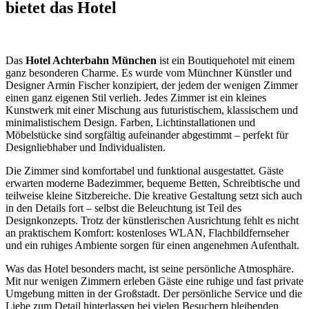
bietet das Hotel
Das
Hotel Achterbahn München
ist ein Boutiquehotel mit einem
ganz besonderen Charme. Es wurde vom Münchner Künstler und
Designer Armin Fischer konzipiert, der jedem der wenigen Zimmer
einen ganz eigenen Stil verlieh. Jedes Zimmer ist ein kleines
Kunstwerk mit einer Mischung aus futuristischem, klassischem und
minimalistischem Design. Farben, Lichtinstallationen und
Möbelstücke sind sorgfältig aufeinander abgestimmt – perfekt für
Designliebhaber und Individualisten.
Die Zimmer sind komfortabel und funktional ausgestattet. Gäste
erwarten moderne Badezimmer, bequeme Betten, Schreibtische und
teilweise kleine Sitzbereiche. Die kreative Gestaltung setzt sich auch
in den Details fort – selbst die Beleuchtung ist Teil des
Designkonzepts. Trotz der künstlerischen Ausrichtung fehlt es nicht
an praktischem Komfort: kostenloses WLAN, Flachbildfernseher
und ein ruhiges Ambiente sorgen für einen angenehmen Aufenthalt.
Was das Hotel besonders macht, ist seine persönliche Atmosphäre.
Mit nur wenigen Zimmern erleben Gäste eine ruhige und fast private
Umgebung mitten in der Großstadt. Der persönliche Service und die
Liebe zum Detail hinterlassen bei vielen Besuchern bleibenden