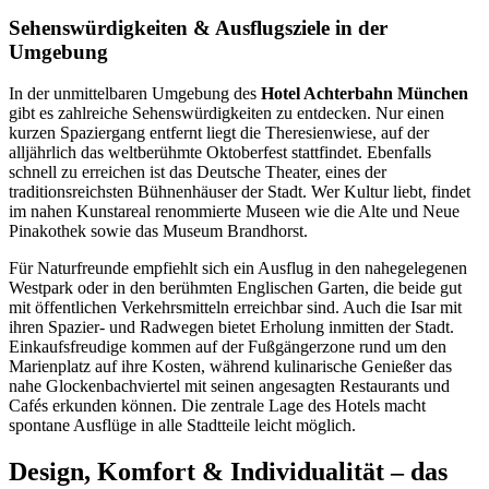
Sehenswürdigkeiten & Ausflugsziele in der
Umgebung
In der unmittelbaren Umgebung des
Hotel Achterbahn München
gibt es zahlreiche Sehenswürdigkeiten zu entdecken. Nur einen
kurzen Spaziergang entfernt liegt die Theresienwiese, auf der
alljährlich das weltberühmte Oktoberfest stattfindet. Ebenfalls
schnell zu erreichen ist das Deutsche Theater, eines der
traditionsreichsten Bühnenhäuser der Stadt. Wer Kultur liebt, findet
im nahen Kunstareal renommierte Museen wie die Alte und Neue
Pinakothek sowie das Museum Brandhorst.
Für Naturfreunde empfiehlt sich ein Ausflug in den nahegelegenen
Westpark oder in den berühmten Englischen Garten, die beide gut
mit öffentlichen Verkehrsmitteln erreichbar sind. Auch die Isar mit
ihren Spazier- und Radwegen bietet Erholung inmitten der Stadt.
Einkaufsfreudige kommen auf der Fußgängerzone rund um den
Marienplatz auf ihre Kosten, während kulinarische Genießer das
nahe Glockenbachviertel mit seinen angesagten Restaurants und
Cafés erkunden können. Die zentrale Lage des Hotels macht
spontane Ausflüge in alle Stadtteile leicht möglich.
Design, Komfort & Individualität – das