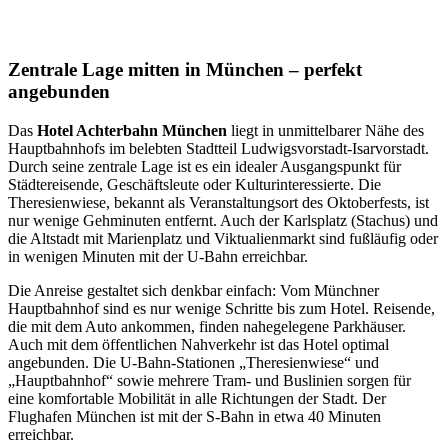
Zentrale Lage mitten in München – perfekt
angebunden
Das
Hotel Achterbahn München
liegt in unmittelbarer Nähe des
Hauptbahnhofs im belebten Stadtteil Ludwigsvorstadt-Isarvorstadt.
Durch seine zentrale Lage ist es ein idealer Ausgangspunkt für
Städtereisende, Geschäftsleute oder Kulturinteressierte. Die
Theresienwiese, bekannt als Veranstaltungsort des Oktoberfests, ist
nur wenige Gehminuten entfernt. Auch der Karlsplatz (Stachus) und
die Altstadt mit Marienplatz und Viktualienmarkt sind fußläufig oder
in wenigen Minuten mit der U-Bahn erreichbar.
Die Anreise gestaltet sich denkbar einfach: Vom Münchner
Hauptbahnhof sind es nur wenige Schritte bis zum Hotel. Reisende,
die mit dem Auto ankommen, finden nahegelegene Parkhäuser.
Auch mit dem öffentlichen Nahverkehr ist das Hotel optimal
angebunden. Die U-Bahn-Stationen „Theresienwiese“ und
„Hauptbahnhof“ sowie mehrere Tram- und Buslinien sorgen für
eine komfortable Mobilität in alle Richtungen der Stadt. Der
Flughafen München ist mit der S-Bahn in etwa 40 Minuten
erreichbar.