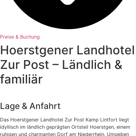
Preise & Buchung
Hoerstgener Landhotel
Zur Post – Ländlich &
familiär
Lage &
Anfahrt
Das
Hoerstgener
Landhotel
Zur
Post
Kamp
Lintfort
liegt
idyllisch
im
ländlich
geprägten
Ortsteil
Hoerstgen,
einem
ruhigen
und
charmanten
Dorf
am
Niederrhein.
Umgeben