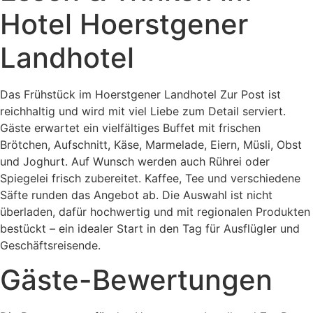
Hotel Hoerstgener
Landhotel
Das
Frühstück
im
Hoerstgener
Landhotel
Zur
Post
ist
reichhaltig
und
wird
mit
viel
Liebe
zum
Detail
serviert.
Gäste
erwartet
ein
vielfältiges
Buffet
mit
frischen
Brötchen,
Aufschnitt,
Käse,
Marmelade,
Eiern,
Müsli,
Obst
und
Joghurt.
Auf
Wunsch
werden
auch
Rührei
oder
Spiegelei
frisch
zubereitet.
Kaffee,
Tee
und
verschiedene
Säfte
runden
das
Angebot
ab.
Die
Auswahl
ist
nicht
überladen,
dafür
hochwertig
und
mit
regionalen
Produkten
bestückt –
ein
idealer
Start
in
den
Tag
für
Ausflügler
und
Geschäftsreisende.
Gäste-Bewertungen