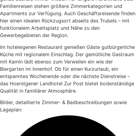
Familienreisen
stehen
größere
Zimmerkategorien
und
Apartments
zur
Verfügung.
Auch
Geschäftsreisende
finden
hier
einen
idealen
Rückzugsort
abseits
des
Trubels –
mit
funktionalem
Arbeitsplatz
und
Nähe
zu
den
Gewerbegebieten
der
Region.
Im
hoteleigenen
Restaurant
genießen
Gäste
gutbürgerliche
Küche
mit
regionalem
Einschlag.
Der
gemütliche
Gastraum
mit
Kamin
lädt
ebenso
zum
Verweilen
ein
wie
der
Biergarten
im
Innenhof.
Ob
für
einen
Kurzurlaub,
ein
entspanntes
Wochenende
oder
die
nächste
Dienstreise –
das
Hoerstgener
Landhotel
Zur
Post
bietet
bodenständige
Qualität
in
familiärer
Atmosphäre.
Bilder, detaillierte Zimmer- & Badbeschreibungen sowie
Lageplan: