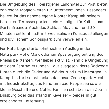
Die
Umgebung
des
Hoerstgener
Landhotel
Zur
Post
bietet
zahlreiche
Möglichkeiten
für
Unternehmungen.
Besonders
beliebt
ist
das
nahegelegene
Kloster
Kamp
mit
seinem
barocken
Terrassengarten –
ein
Highlight
für
Kultur-
und
Gartenfreunde.
Auch
das
Schloss
Moyland,
rund
30
Minuten
entfernt,
lädt
mit
wechselnden
Kunstausstellungen
und
idyllischem
Schlosspark
zum
Verweilen
ein.
Für
Naturbegeisterte
lohnt
sich
ein
Ausflug
in
den
Naturpark
Hohe
Mark
oder
ein
Spaziergang
entlang
des
Rheins
bei
Xanten.
Wer
lieber
aktiv
ist,
kann
die
Umgebung
mit
dem
Fahrrad
erkunden –
gut
ausgeschilderte
Radwege
führen
durch
die
Felder
und
Wälder
rund
um
Hoerstgen.
In
Kamp-
Lintfort
selbst
locken
das
neue
Zechenpark-
Areal
mit
Industriekultur,
das
Panoramabad
Pappelsee
sowie
kleine
Geschäfte
und
Cafés.
Familien
schätzen
den
Zoo
in
Duisburg
oder
das
Irrland
in
Kevelaer –
beides
in
gut
erreichbarer
Entfernung.