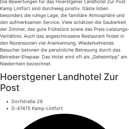
Die
Bewertungen
für
das
Hoerstgener
Landhotel
Zur
Post
Kamp
Lintfort
sind
durchweg
positiv.
Gäste
loben
besonders
die
ruhige
Lage,
die
familiäre
Atmosphäre
und
den
aufmerksamen
Service.
Viele
schätzen
die
Sauberkeit
der
Zimmer,
das
gute
Frühstück
sowie
das
Preis-
Leistungs-
Verhältnis.
Auch
das
angeschlossene
Restaurant
findet
in
den
Rezensionen
viel
Anerkennung.
Wiederkehrende
Besucher
betonen
die
persönliche
Betreuung
durch
das
Betreiber-
Ehepaar.
Das
Hotel
wird
oft
als „
Geheimtipp“
am
Niederrhein
bezeichnet.
Hoerstgener Landhotel Zur
Post
Dorfstraße 29
D-47475 Kamp-Lintfort