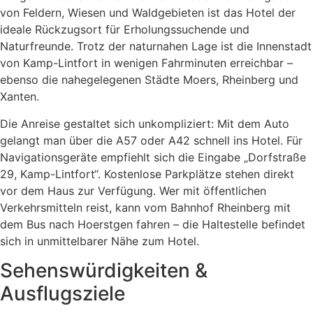
von
Feldern,
Wiesen
und
Waldgebieten
ist
das
Hotel
der
ideale
Rückzugsort
für
Erholungssuchende
und
Naturfreunde.
Trotz
der
naturnahen
Lage
ist
die
Innenstadt
von
Kamp-
Lintfort
in
wenigen
Fahrminuten
erreichbar –
ebenso
die
nahegelegenen
Städte
Moers,
Rheinberg
und
Xanten.
Die
Anreise
gestaltet
sich
unkompliziert:
Mit
dem
Auto
gelangt
man
über
die
A57
oder
A42
schnell
ins
Hotel.
Für
Navigationsgeräte
empfiehlt
sich
die
Eingabe „
Dorfstraße
29,
Kamp-
Lintfort“.
Kostenlose
Parkplätze
stehen
direkt
vor
dem
Haus
zur
Verfügung.
Wer
mit
öffentlichen
Verkehrsmitteln
reist,
kann
vom
Bahnhof
Rheinberg
mit
dem
Bus
nach
Hoerstgen
fahren –
die
Haltestelle
befindet
sich
in
unmittelbarer
Nähe
zum
Hotel.
Sehenswürdigkeiten &
Ausflugsziele