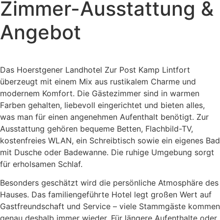
Zimmer-Ausstattung &
Angebot
Das
Hoerstgener
Landhotel
Zur
Post
Kamp
Lintfort
überzeugt
mit
einem
Mix
aus
rustikalem
Charme
und
modernem
Komfort.
Die
Gästezimmer
sind
in
warmen
Farben
gehalten,
liebevoll
eingerichtet
und
bieten
alles,
was
man
für
einen
angenehmen
Aufenthalt
benötigt.
Zur
Ausstattung
gehören
bequeme
Betten,
Flachbild-
TV,
kostenfreies
WLAN,
ein
Schreibtisch
sowie
ein
eigenes
Bad
mit
Dusche
oder
Badewanne.
Die
ruhige
Umgebung
sorgt
für
erholsamen
Schlaf.
Besonders
geschätzt
wird
die
persönliche
Atmosphäre
des
Hauses.
Das
familiengeführte
Hotel
legt
großen
Wert
auf
Gastfreundschaft
und
Service –
viele
Stammgäste
kommen
genau
deshalb
immer
wieder.
Für
längere
Aufenthalte
oder