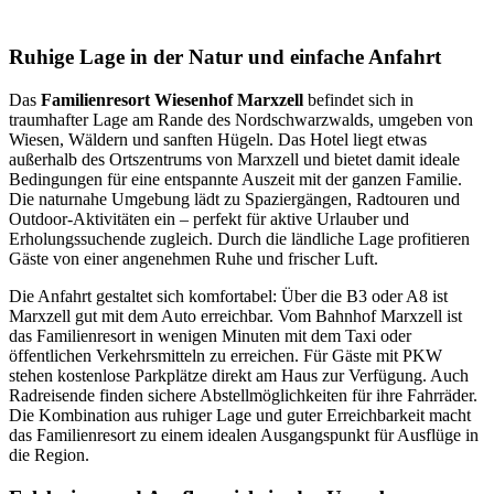
Ruhige Lage in der Natur und einfache Anfahrt
Das
Familienresort Wiesenhof Marxzell
befindet sich in
traumhafter Lage am Rande des Nordschwarzwalds, umgeben von
Wiesen, Wäldern und sanften Hügeln. Das Hotel liegt etwas
außerhalb des Ortszentrums von Marxzell und bietet damit ideale
Bedingungen für eine entspannte Auszeit mit der ganzen Familie.
Die naturnahe Umgebung lädt zu Spaziergängen, Radtouren und
Outdoor-Aktivitäten ein – perfekt für aktive Urlauber und
Erholungssuchende zugleich. Durch die ländliche Lage profitieren
Gäste von einer angenehmen Ruhe und frischer Luft.
Die Anfahrt gestaltet sich komfortabel: Über die B3 oder A8 ist
Marxzell gut mit dem Auto erreichbar. Vom Bahnhof Marxzell ist
das Familienresort in wenigen Minuten mit dem Taxi oder
öffentlichen Verkehrsmitteln zu erreichen. Für Gäste mit PKW
stehen kostenlose Parkplätze direkt am Haus zur Verfügung. Auch
Radreisende finden sichere Abstellmöglichkeiten für ihre Fahrräder.
Die Kombination aus ruhiger Lage und guter Erreichbarkeit macht
das Familienresort zu einem idealen Ausgangspunkt für Ausflüge in
die Region.