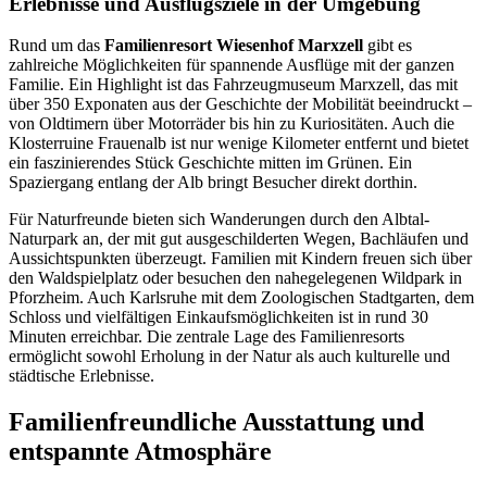
Erlebnisse und Ausflugsziele in der Umgebung
Rund um das
Familienresort Wiesenhof Marxzell
gibt es
zahlreiche Möglichkeiten für spannende Ausflüge mit der ganzen
Familie. Ein Highlight ist das Fahrzeugmuseum Marxzell, das mit
über 350 Exponaten aus der Geschichte der Mobilität beeindruckt –
von Oldtimern über Motorräder bis hin zu Kuriositäten. Auch die
Klosterruine Frauenalb ist nur wenige Kilometer entfernt und bietet
ein faszinierendes Stück Geschichte mitten im Grünen. Ein
Spaziergang entlang der Alb bringt Besucher direkt dorthin.
Für Naturfreunde bieten sich Wanderungen durch den Albtal-
Naturpark an, der mit gut ausgeschilderten Wegen, Bachläufen und
Aussichtspunkten überzeugt. Familien mit Kindern freuen sich über
den Waldspielplatz oder besuchen den nahegelegenen Wildpark in
Pforzheim. Auch Karlsruhe mit dem Zoologischen Stadtgarten, dem
Schloss und vielfältigen Einkaufsmöglichkeiten ist in rund 30
Minuten erreichbar. Die zentrale Lage des Familienresorts
ermöglicht sowohl Erholung in der Natur als auch kulturelle und
städtische Erlebnisse.
Familienfreundliche Ausstattung und
entspannte Atmosphäre